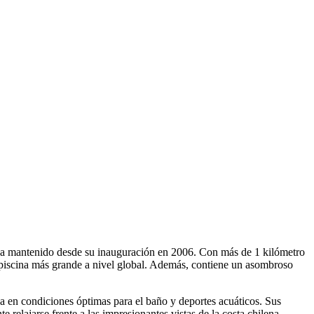
 ha mantenido desde su inauguración en 2006. Con más de 1 kilómetro
a piscina más grande a nivel global. Además, contiene un asombroso
ida en condiciones óptimas para el baño y deportes acuáticos. Sus
 relajarse frente a las impresionantes vistas de la costa chilena.