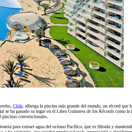
arrobo,
Chile
, alberga la piscina más grande del mundo, un récord que
ficial se ha ganado su lugar en el Libro Guinness de los Récords como l
0 piscinas convencionales.
pionera para extraer agua del océano Pacífico, que es filtrada y manten
a a los visitantes, que pueden practicar kayak, navegación o simplemente