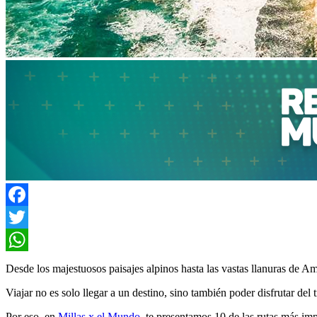
Facebook
Twitter
WhatsApp
Desde los majestuosos paisajes alpinos hasta las vastas llanuras de Amé
Viajar no es solo llegar a un destino, sino también poder disfrutar del
Por eso, en
Millas x el Mundo
, te presentamos 10 de las rutas más imp