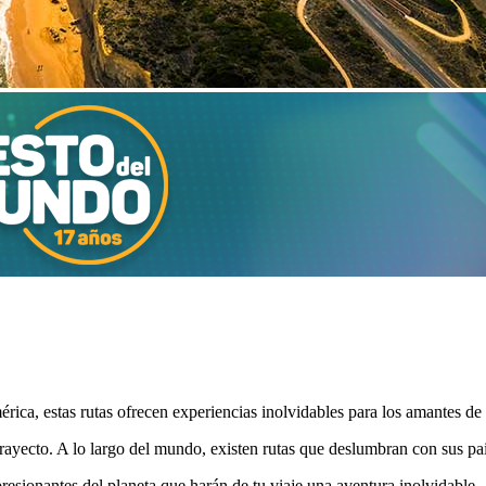
rica, estas rutas ofrecen experiencias inolvidables para los amantes de l
 trayecto. A lo largo del mundo, existen rutas que deslumbran con sus pa
resionantes del planeta que harán de tu viaje una aventura inolvidable.