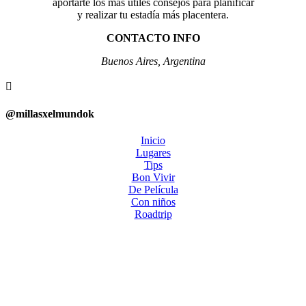
aportarte los más útiles consejos para planificar
y realizar tu estadía más placentera.
CONTACTO INFO
Buenos Aires, Argentina

@millasxelmundok
Inicio
Lugares
Tips
Bon Vivir
De Película
Con niños
Roadtrip