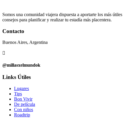
Somos una comunidad viajera dispuesta a aportarte los más útiles
consejos para planificar y realizar tu estadía más placentera.
Contacto
Buenos Aires, Argentina

@millasxelmundok
Links Útiles
Lugares
Tips
Bon Vivir
De película
Con niños
Roadtrip