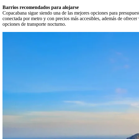
Barrios recomendados para alojarse
Copacabana sigue siendo una de las mejores opciones para presupuesto 
conectada por metro y con precios más accesibles, además de ofrecer v
opciones de transporte nocturno.