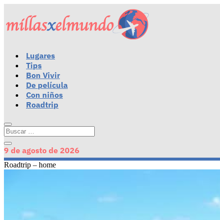
Lugares
Tips
Bon Vivir
De película
Con niños
Roadtrip
9 de agosto de 2026
Roadtrip – home