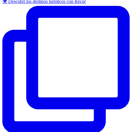
🌍 Descubrí los destinos turísticos con Récor
WhatsApp