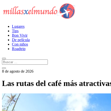
Lugares
Tips
Bon Vivir
De película
Con niños
Roadtrip
8 de agosto de 2026
Las rutas del café más atractiv