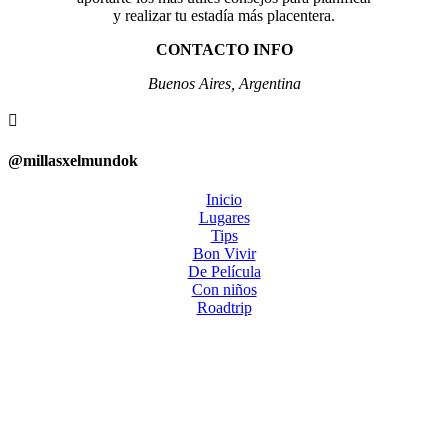
y realizar tu estadía más placentera.
CONTACTO INFO
Buenos Aires, Argentina

@millasxelmundok
Inicio
Lugares
Tips
Bon Vivir
De Película
Con niños
Roadtrip