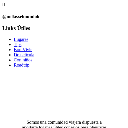

@millasxelmundok
Links Útiles
Lugares
Tips
Bon Vivir
De película
Con niños
Roadtrip
Somos una comunidad viajera dispuesta a
aportarte los más útiles consejos para planificar